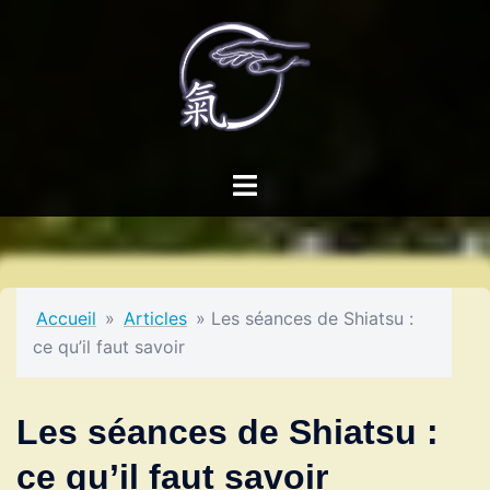
Aller
au
contenu
Ouvrir/fermer
le
menu
Accueil
»
Articles
»
Les séances de Shiatsu :
ce qu’il faut savoir
Les séances de Shiatsu :
ce qu’il faut savoir