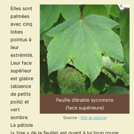
Elles sont
palmées
avec cinq
lobes
pointus à
leur
extrémité.
Leur face
supérieur
est glabre
(absence
de petits
Feuille d’érable sycomore
poils) et
(face supérieure)
vert
sombre.
Source :
Voir la source
Le pétiole
(« tige » de la feuille) est quant à lui brun rouge.