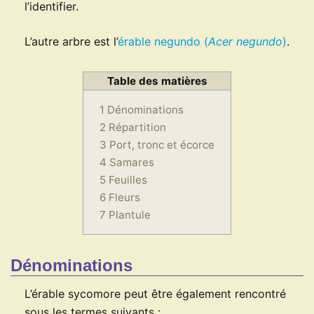
l’identifier.
L’autre arbre est l’
érable negundo (
Acer negundo
)
.
Table des matières
1
Dénominations
2
Répartition
3
Port, tronc et écorce
4
Samares
5
Feuilles
6
Fleurs
7
Plantule
Dénominations
L’érable sycomore peut être également rencontré
sous les termes suivants :