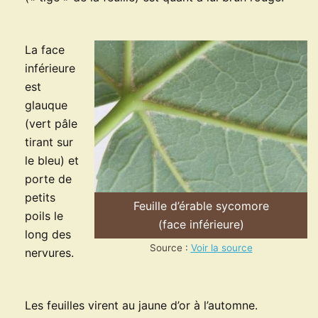
La face
inférieure
est
glauque
(vert pâle
tirant sur
le bleu) et
porte de
petits
Feuille d’érable sycomore
poils le
(face inférieure)
long des
Source :
Voir la source
nervures.
Les feuilles virent au jaune d’or à l’automne.