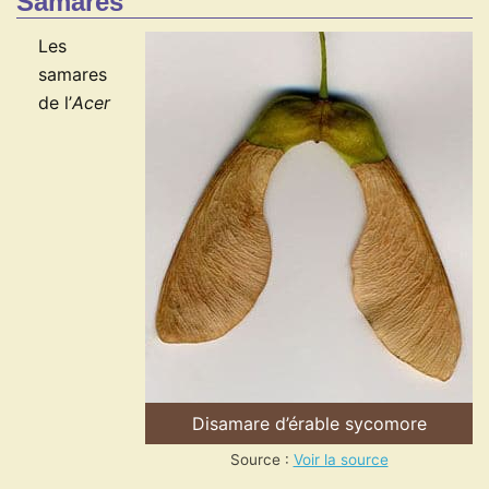
Samares
Les
samares
de l’
Acer
Disamare d’érable sycomore
Source :
Voir la source