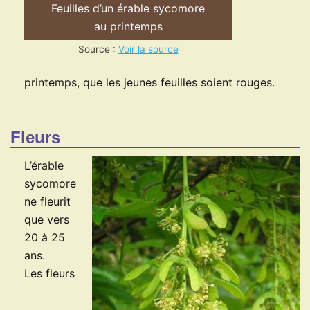
Feuilles d’un érable sycomore
au printemps
Source :
Voir la source
printemps, que les jeunes feuilles soient rouges.
Fleurs
L’érable
sycomore
ne fleurit
que vers
20 à 25
ans.
Les fleurs