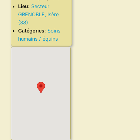
Lieu:
Secteur
GRENOBLE, Isère
(38)
Catégories:
Soins
humains / équins