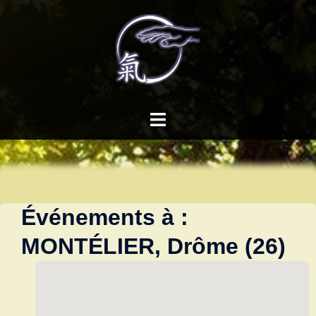
Aller
au
contenu
Ouvrir/fermer
le
menu
Événements à :
MONTÉLIER, Drôme (26)