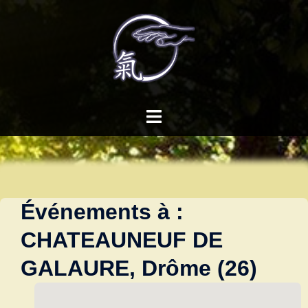
Aller
au
contenu
Ouvrir/fermer
le
menu
Événements à :
CHATEAUNEUF DE
GALAURE, Drôme (26)